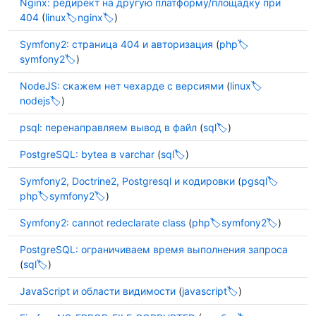
Nginx: редирект на другую платформу/площадку при
404
(
linux
nginx
)
Symfony2: страница 404 и авторизация
(
php
symfony2
)
NodeJS: скажем нет чехарде с версиями
(
linux
nodejs
)
psql: перенаправляем вывод в файл
(
sql
)
PostgreSQL: bytea в varchar
(
sql
)
Symfony2, Doctrine2, Postgresql и кодировки
(
pgsql
php
symfony2
)
Symfony2: cannot redeclarate class
(
php
symfony2
)
PostgreSQL: ограничиваем время выполнения запроса
(
sql
)
JavaScript и области видимости
(
javascript
)