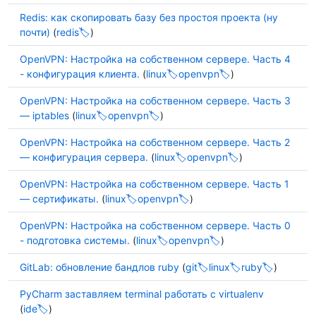
Redis: как скопировать базу без простоя проекта (ну
почти)
(
redis
)
OpenVPN: Настройка на собственном сервере. Часть 4
- конфигурация клиента.
(
linux
openvpn
)
OpenVPN: Настройка на собственном сервере. Часть 3
— iptables
(
linux
openvpn
)
OpenVPN: Настройка на собственном сервере. Часть 2
— конфигурация сервера.
(
linux
openvpn
)
OpenVPN: Настройка на собственном сервере. Часть 1
— сертификаты.
(
linux
openvpn
)
OpenVPN: Настройка на собственном сервере. Часть 0
- подготовка системы.
(
linux
openvpn
)
GitLab: обновление бандлов ruby
(
git
linux
ruby
)
PyCharm заставляем terminal работать с virtualenv
(
ide
)