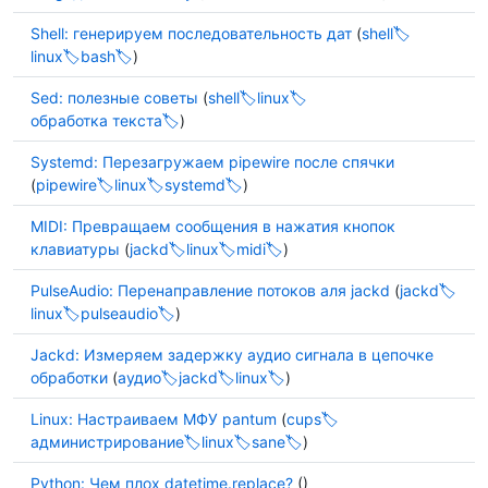
Shell: генерируем последовательность дат
(
shell
linux
bash
)
Sed: полезные советы
(
shell
linux
обработка текста
)
Systemd: Перезагружаем pipewire после спячки
(
pipewire
linux
systemd
)
MIDI: Превращаем сообщения в нажатия кнопок
клавиатуры
(
jackd
linux
midi
)
PulseAudio: Перенаправление потоков аля jackd
(
jackd
linux
pulseaudio
)
Jackd: Измеряем задержку аудио сигнала в цепочке
обработки
(
аудио
jackd
linux
)
Linux: Настраиваем МФУ pantum
(
cups
администрирование
linux
sane
)
Python: Чем плох datetime.replace?
()