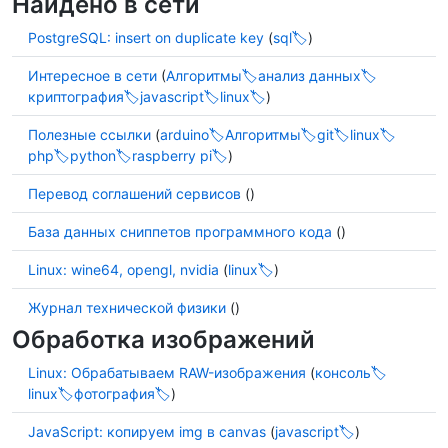
Найдено в сети
PostgreSQL: insert on duplicate key
(
sql
)
Интересное в сети
(
Алгоритмы
анализ данных
криптография
javascript
linux
)
Полезные ссылки
(
arduino
Алгоритмы
git
linux
php
python
raspberry pi
)
Перевод соглашений сервисов
()
База данных сниппетов программного кода
()
Linux: wine64, opengl, nvidia
(
linux
)
Журнал технической физики
()
Обработка изображений
Linux: Обрабатываем RAW-изображения
(
консоль
linux
фотография
)
JavaScript: копируем img в canvas
(
javascript
)