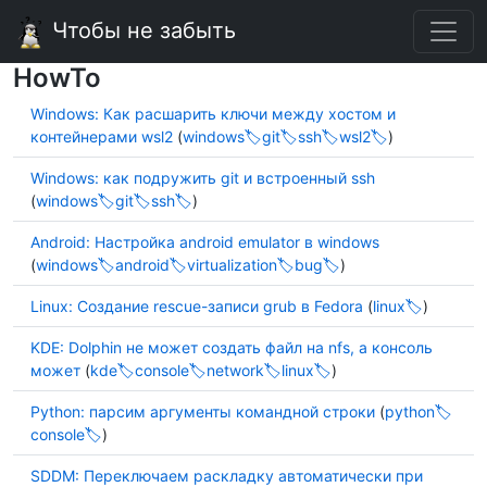
Чтобы не забыть
HowTo
Windows: Как расшарить ключи между хостом и
контейнерами wsl2
(
windows
git
ssh
wsl2
)
Windows: как подружить git и встроенный ssh
(
windows
git
ssh
)
Android: Настройка android emulator в windows
(
windows
android
virtualization
bug
)
Linux: Создание rescue-записи grub в Fedora
(
linux
)
KDE: Dolphin не может создать файл на nfs, а консоль
может
(
kde
console
network
linux
)
Python: парсим аргументы командной строки
(
python
console
)
SDDM: Переключаем раскладку автоматически при