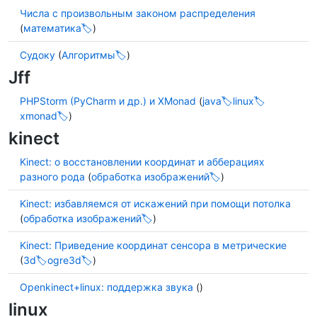
Числа с произвольным законом распределения
(
математика
)
Судоку
(
Алгоритмы
)
Jff
PHPStorm (PyCharm и др.) и XMonad
(
java
linux
xmonad
)
kinect
Kinect: о восстановлении координат и абберациях
разного рода
(
обработка изображений
)
Kinect: избавляемся от искажений при помощи потолка
(
обработка изображений
)
Kinect: Приведение координат сенсора в метрические
(
3d
ogre3d
)
Openkinect+linux: поддержка звука
()
linux