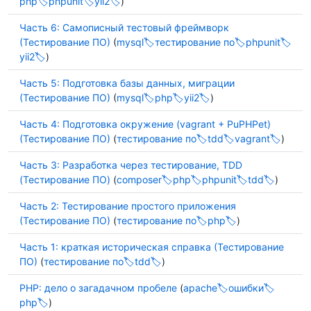
php
phpunit
yii2
)
Часть 6: Самописный тестовый фреймворк
(Тестирование ПО)
(
mysql
тестирование по
phpunit
yii2
)
Часть 5: Подготовка базы данных, миграции
(Тестирование ПО)
(
mysql
php
yii2
)
Часть 4: Подготовка окружение (vagrant + PuPHPet)
(Тестирование ПО)
(
тестирование по
tdd
vagrant
)
Часть 3: Разработка через тестирование, TDD
(Тестирование ПО)
(
composer
php
phpunit
tdd
)
Часть 2: Тестирование простого приложения
(Тестирование ПО)
(
тестирование по
php
)
Часть 1: краткая историческая справка (Тестирование
ПО)
(
тестирование по
tdd
)
PHP: дело о загадачном пробеле
(
apache
ошибки
php
)