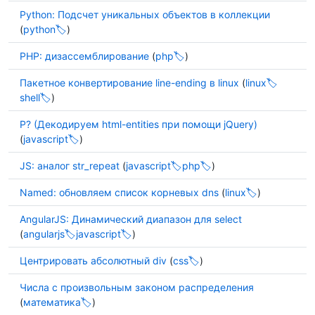
Python: Подсчет уникальных объектов в коллекции
(
python
)
PHP: дизассемблирование
(
php
)
Пакетное конвертирование line-ending в linux
(
linux
shell
)
Р? (Декодируем html-entities при помощи jQuery)
(
javascript
)
JS: аналог str_repeat
(
javascript
php
)
Named: обновляем список корневых dns
(
linux
)
AngularJS: Динамический диапазон для select
(
angularjs
javascript
)
Центрировать абсолютный div
(
css
)
Числа с произвольным законом распределения
(
математика
)