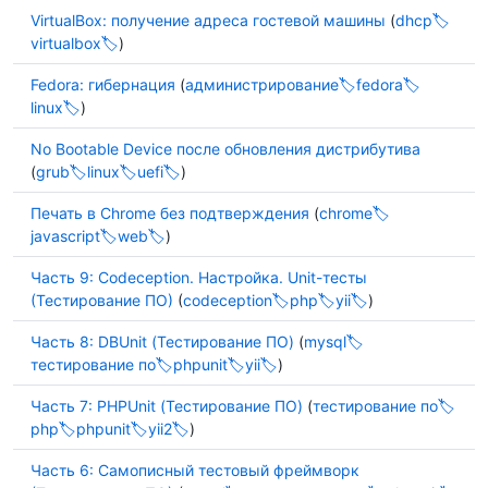
VirtualBox: получение адреса гостевой машины
(
dhcp
virtualbox
)
Fedora: гибернация
(
администрирование
fedora
linux
)
No Bootable Device после обновления дистрибутива
(
grub
linux
uefi
)
Печать в Chrome без подтверждения
(
chrome
javascript
web
)
Часть 9: Codeception. Настройка. Unit-тесты
(Тестирование ПО)
(
codeception
php
yii
)
Часть 8: DBUnit (Тестирование ПО)
(
mysql
тестирование по
phpunit
yii
)
Часть 7: PHPUnit (Тестирование ПО)
(
тестирование по
php
phpunit
yii2
)
Часть 6: Самописный тестовый фреймворк