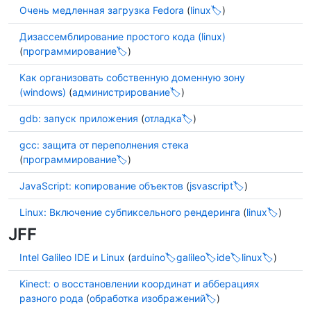
Очень медленная загрузка Fedora
(
linux
)
Дизассемблирование простого кода (linux)
(
программирование
)
Как организовать собственную доменную зону
(windows)
(
администрирование
)
gdb: запуск приложения
(
отладка
)
gcc: защита от переполнения стека
(
программирование
)
JavaScript: копирование объектов
(
jsvascript
)
Linux: Включение субпиксельного рендеринга
(
linux
)
JFF
Intel Galileo IDE и Linux
(
arduino
galileo
ide
linux
)
Kinect: о восстановлении координат и абберациях
разного рода
(
обработка изображений
)