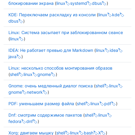
блокировании экрана
(
linux
systemd
dbus
)
KDE: Переключаем раскладку из консоли
(
linux
kde
dbus
)
Linux: Система засыпает при заблокированном сеансе
(
linux
)
IDEA: Не работает превью для Markdown
(
linux
idea
java
)
Linux: несколько способов монтирования образов
(
shell
linux
gnome
)
Gnome: очень медленный диалог поиска
(
shell
linux
gnome
network
)
PDF: уменьшаем размер файла
(
shell
linux
pdf
)
Dnf: смотрим содержимое пакетов
(
shell
linux
fedora
dnf
)
Xorg: двигаем мышку
(
shell
linux
bash
X
)