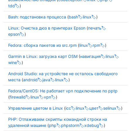
tdd
)
Bash: подстановка процесса
(
bash
linux
)
Linux: Очистка дюз в принтерах Epson
(
печать
epson
)
Fedora: сборка пакетов из src.rpm
(
linux
rpm
)
Garmin в Linux: загрузка карт OSM
(
навигация
linux
wine
)
Android Studio: на устройстве не осталось свободного
места
(
android
java
linux
)
Fedora/CentOS: Не работает vpn подключение по pptp
(
firewalld
linux
vpn
)
Управление цветом в Linux
(
icc
linux
цвет
selinux
)
PHP: Отлаживаем скрипты командной строки на
удаленной машине
(
php
phpstorm
xdebug
)