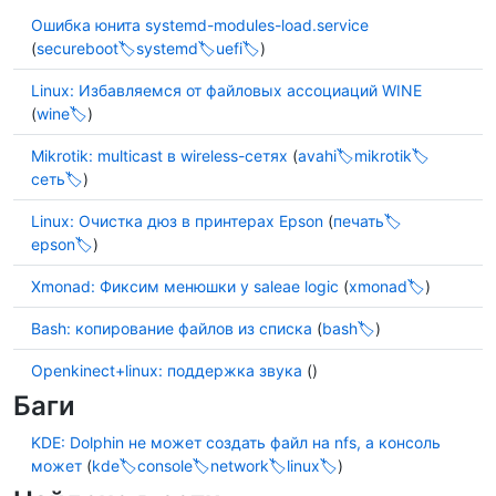
Ошибка юнита systemd-modules-load.service
(
secureboot
systemd
uefi
)
Linux: Избавляемся от файловых ассоциаций WINE
(
wine
)
Mikrotik: multicast в wireless-сетях
(
avahi
mikrotik
сеть
)
Linux: Очистка дюз в принтерах Epson
(
печать
epson
)
Xmonad: Фиксим менюшки у saleae logic
(
xmonad
)
Bash: копирование файлов из списка
(
bash
)
Openkinect+linux: поддержка звука
()
Баги
KDE: Dolphin не может создать файл на nfs, а консоль
может
(
kde
console
network
linux
)