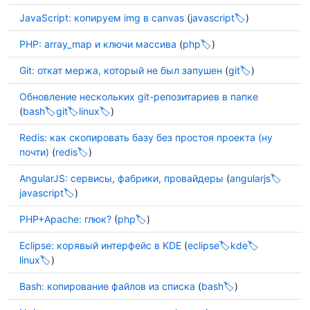
JavaScript: копируем img в canvas
(
javascript
)
PHP: array_map и ключи массива
(
php
)
Git: откат мержа, который не был запушен
(
git
)
Обновление нескольких git-репозитариев в папке
(
bash
git
linux
)
Redis: как скопировать базу без простоя проекта (ну
почти)
(
redis
)
AngularJS: сервисы, фабрики, провайдеры
(
angularjs
javascript
)
PHP+Apache: глюк?
(
php
)
Eclipse: корявый интерфейс в KDE
(
eclipse
kde
linux
)
Bash: копирование файлов из списка
(
bash
)