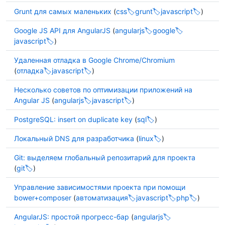
Grunt для самых маленьких
(
css
grunt
javascript
)
Google JS API для AngularJS
(
angularjs
google
javascript
)
Удаленная отладка в Google Chrome/Chromium
(
отладка
javascript
)
Несколько советов по оптимизации приложений на
Angular JS
(
angularjs
javascript
)
PostgreSQL: insert on duplicate key
(
sql
)
Локальный DNS для разработчика
(
linux
)
Git: выделяем глобальный репозитарий для проекта
(
git
)
Управление зависимостями проекта при помощи
bower+composer
(
автоматизация
javascript
php
)
AngularJS: простой прогресс-бар
(
angularjs