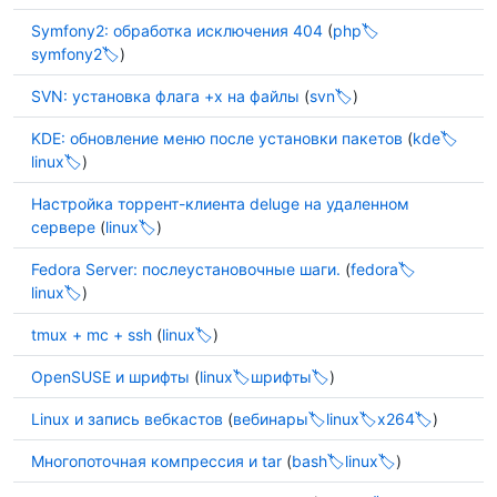
Symfony2: обработка исключения 404
(
php
symfony2
)
SVN: установка флага +x на файлы
(
svn
)
KDE: обновление меню после установки пакетов
(
kde
linux
)
Настройка торрент-клиента deluge на удаленном
сервере
(
linux
)
Fedora Server: послеустановочные шаги.
(
fedora
linux
)
tmux + mc + ssh
(
linux
)
OpenSUSE и шрифты
(
linux
шрифты
)
Linux и запись вебкастов
(
вебинары
linux
x264
)
Многопоточная компрессия и tar
(
bash
linux
)