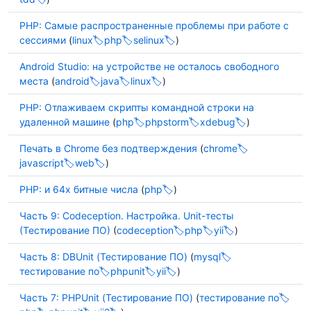
PHP: Самые распространенные проблемы при работе с
сессиями
(
linux
php
selinux
)
Android Studio: на устройстве не осталось свободного
места
(
android
java
linux
)
PHP: Отлаживаем скрипты командной строки на
удаленной машине
(
php
phpstorm
xdebug
)
Печать в Chrome без подтверждения
(
chrome
javascript
web
)
PHP: и 64х битные числа
(
php
)
Часть 9: Codeception. Настройка. Unit-тесты
(Тестирование ПО)
(
codeception
php
yii
)
Часть 8: DBUnit (Тестирование ПО)
(
mysql
тестирование по
phpunit
yii
)
Часть 7: PHPUnit (Тестирование ПО)
(
тестирование по