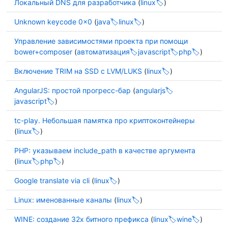
Локальный DNS для разработчика
(
linux
)
Unknown keycode 0x0
(
java
linux
)
Управление зависимостями проекта при помощи
bower+composer
(
автоматизация
javascript
php
)
Включение TRIM на SSD с LVM/LUKS
(
linux
)
AngularJS: простой прогресс-бар
(
angularjs
javascript
)
tc-play. Небольшая памятка про криптоконтейнеры
(
linux
)
PHP: указываем include_path в качестве аргумента
(
linux
php
)
Google translate via cli
(
linux
)
Linux: именованные каналы
(
linux
)
WINE: создание 32х битного префикса
(
linux
wine
)