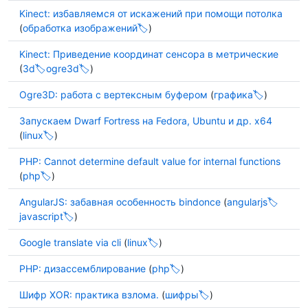
Kinect: избавляемся от искажений при помощи потолка
(
обработка изображений
)
Kinect: Приведение координат сенсора в метрические
(
3d
ogre3d
)
Ogre3D: работа с вертексным буфером
(
графика
)
Запускаем Dwarf Fortress на Fedora, Ubuntu и др. x64
(
linux
)
PHP: Cannot determine default value for internal functions
(
php
)
AngularJS: забавная особенность bindonce
(
angularjs
javascript
)
Google translate via cli
(
linux
)
PHP: дизассемблирование
(
php
)
Шифр XOR: практика взлома.
(
шифры
)