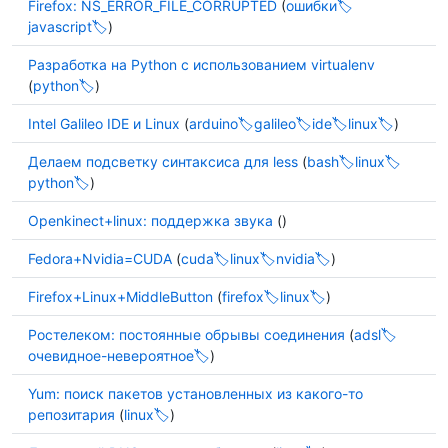
Firefox: NS_ERROR_FILE_CORRUPTED
(
ошибки
javascript
)
Разработка на Python с использованием virtualenv
(
python
)
Intel Galileo IDE и Linux
(
arduino
galileo
ide
linux
)
Делаем подсветку синтаксиса для less
(
bash
linux
python
)
Openkinect+linux: поддержка звука
()
Fedora+Nvidia=CUDA
(
cuda
linux
nvidia
)
Firefox+Linux+MiddleButton
(
firefox
linux
)
Ростелеком: постоянные обрывы соединения
(
adsl
очевидное-невероятное
)
Yum: поиск пакетов установленных из какого-то
репозитария
(
linux
)