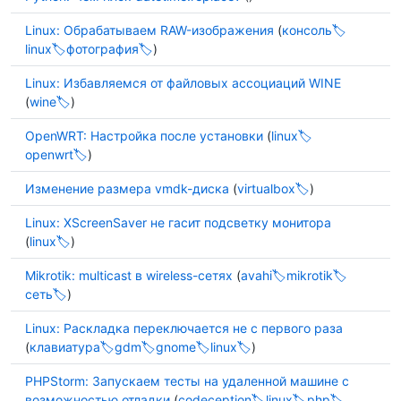
Linux: Обрабатываем RAW-изображения
(
консоль
linux
фотография
)
Linux: Избавляемся от файловых ассоциаций WINE
(
wine
)
OpenWRT: Настройка после установки
(
linux
openwrt
)
Изменение размера vmdk-диска
(
virtualbox
)
Linux: XScreenSaver не гасит подсветку монитора
(
linux
)
Mikrotik: multicast в wireless-сетях
(
avahi
mikrotik
сеть
)
Linux: Раскладка переключается не с первого раза
(
клавиатура
gdm
gnome
linux
)
PHPStorm: Запускаем тесты на удаленной машине с
возможностью отладки
(
codeception
linux
php