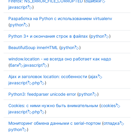
Firefox: NS_ERROR_FILE_CORRUPTED
(
ошибки
javascript
)
Разработка на Python с использованием virtualenv
(
python
)
Python 3+ и окончания строк в файлах
(
python
)
BeautifulSoup innerHTML
(
python
)
window.location - не всегда оно работает как надо
(
баги
javascript
)
Ajax и заголовок location: особенности
(
ajax
javascript
php
)
Python3: feedparser unicode error
(
python
)
Cookies: с ними нужно быть внимательным
(
cookies
javascript
php
)
Мониторинг обмена данными с serial-портом
(
отладка
python
)