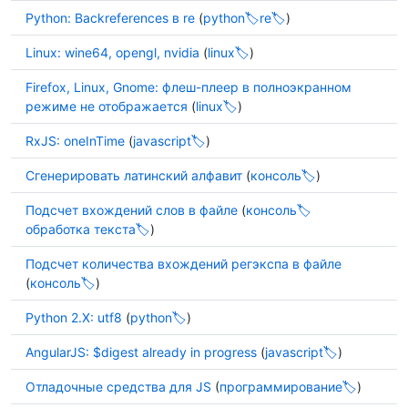
Python: Backreferences в re
(
python
re
)
Linux: wine64, opengl, nvidia
(
linux
)
Firefox, Linux, Gnome: флеш-плеер в полноэкранном
режиме не отображается
(
linux
)
RxJS: oneInTime
(
javascript
)
Сгенерировать латинский алфавит
(
консоль
)
Подсчет вхождений слов в файле
(
консоль
обработка текста
)
Подсчет количества вхождений регэкспа в файле
(
консоль
)
Python 2.X: utf8
(
python
)
AngularJS: $digest already in progress
(
javascript
)
Отладочные средства для JS
(
программирование
)