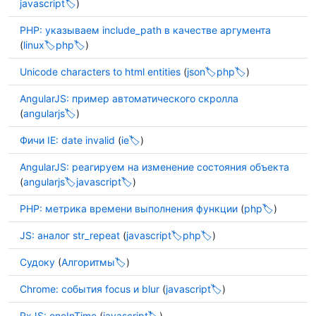
javascript
)
PHP: указываем include_path в качестве аргумента
(
linux
php
)
Unicode characters to html entities
(
json
php
)
AngularJS: пример автоматического скролла
(
angularjs
)
Фичи IE: date invalid
(
ie
)
AngularJS: реагируем на изменение состояния объекта
(
angularjs
javascript
)
PHP: метрика времени выполнения функции
(
php
)
JS: аналог str_repeat
(
javascript
php
)
Судоку
(
Алгоритмы
)
Chrome: события focus и blur
(
javascript
)
RxJS: oneInTime
(
javascript
)