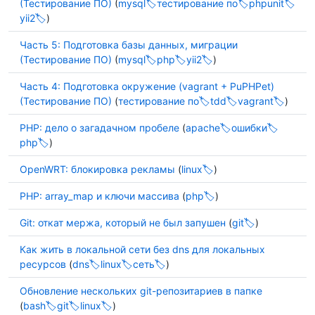
(Тестирование ПО)
(
mysql
тестирование по
phpunit
yii2
)
Часть 5: Подготовка базы данных, миграции
(Тестирование ПО)
(
mysql
php
yii2
)
Часть 4: Подготовка окружение (vagrant + PuPHPet)
(Тестирование ПО)
(
тестирование по
tdd
vagrant
)
PHP: дело о загадачном пробеле
(
apache
ошибки
php
)
OpenWRT: блокировка рекламы
(
linux
)
PHP: array_map и ключи массива
(
php
)
Git: откат мержа, который не был запушен
(
git
)
Как жить в локальной сети без dns для локальных
ресурсов
(
dns
linux
сеть
)
Обновление нескольких git-репозитариев в папке
(
bash
git
linux
)