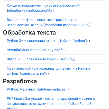
Концепт: нормируем яркость изображений
(
обработка изображений
)
Выявление фальшивых фотографий через
несовместимые тени
(
обработка изображений
)
Обработка текста
Python 3+ и окончания строк в файлах
(
python
)
BeautifulSoup innerHTML
(
python
)
Шифр XOR: практика взлома.
(
шифры
)
Практический криптоанализ: дилетант и афинные
шифры
(
криптоанализ
)
Разработка
Python: Чем плох datetime.replace?
()
PHPStorm: Запускаем тесты на удаленной машине с
возможностью отладки
(
codeception
linux
php
tdd
)